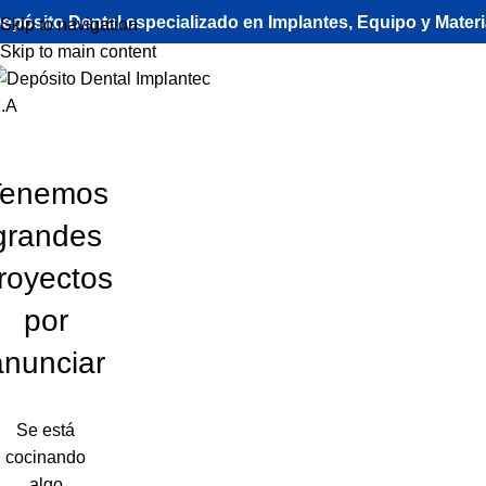
Materiales
epósito Dental especializado en Implantes, Equipo y Mater
Skip to navigation
Skip to main content
Tenemos
grandes
royectos
por
anunciar
Se está
cocinando
algo