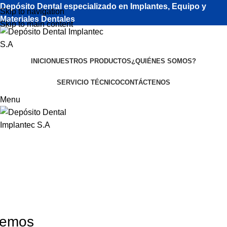
Depósito Dental especializado en Implantes, Equipo y
Skip to navigation
Materiales Dentales
Skip to main content
INICIO
NUESTROS PRODUCTOS
¿QUIÉNES SOMOS?
SERVICIO TÉCNICO
CONTÁCTENOS
Menu
Arenador
nemos