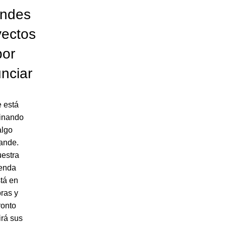
andes
yectos
por
nciar
 está
inando
algo
ande.
estra
ienda
tá en
ras y
ronto
irá sus