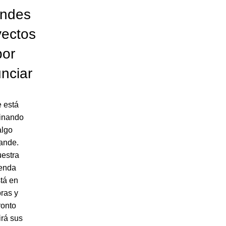
andes
yectos
por
nciar
 está
inando
algo
ande.
estra
ienda
tá en
ras y
ronto
irá sus