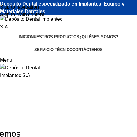
Depósito Dental especializado en Implantes, Equipo y
Skip to navigation
Materiales Dentales
Skip to main content
INICIO
NUESTROS PRODUCTOS
¿QUIÉNES SOMOS?
SERVICIO TÉCNICO
CONTÁCTENOS
Menu
Contrángulo
nemos