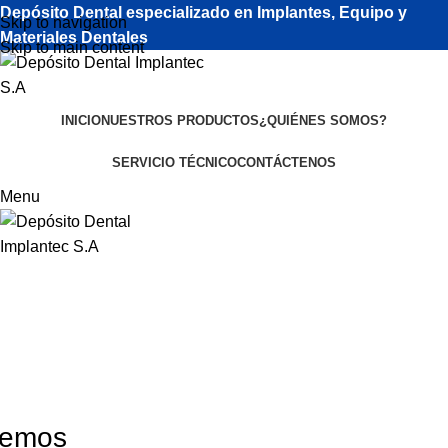
Depósito Dental especializado en Implantes, Equipo y
Skip to navigation
Materiales Dentales
Skip to main content
INICIO
NUESTROS PRODUCTOS
¿QUIÉNES SOMOS?
SERVICIO TÉCNICO
CONTÁCTENOS
Menu
Registro de mordida
nemos