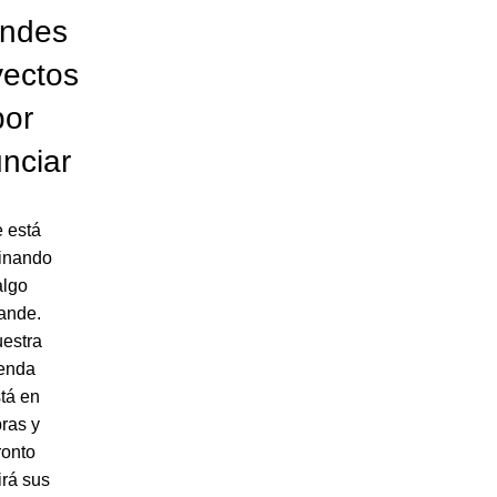
andes
yectos
por
nciar
 está
inando
algo
ande.
estra
ienda
tá en
ras y
ronto
irá sus