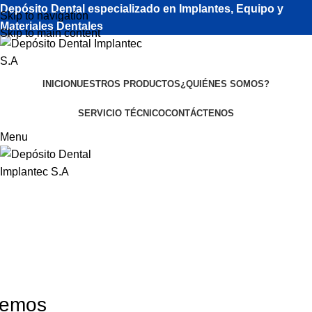
Depósito Dental especializado en Implantes, Equipo y
Skip to navigation
Materiales Dentales
Skip to main content
INICIO
NUESTROS PRODUCTOS
¿QUIÉNES SOMOS?
SERVICIO TÉCNICO
CONTÁCTENOS
Menu
Mikrodenta
nemos