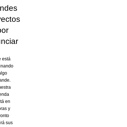
andes
yectos
por
nciar
 está
inando
algo
ande.
estra
ienda
tá en
ras y
ronto
irá sus