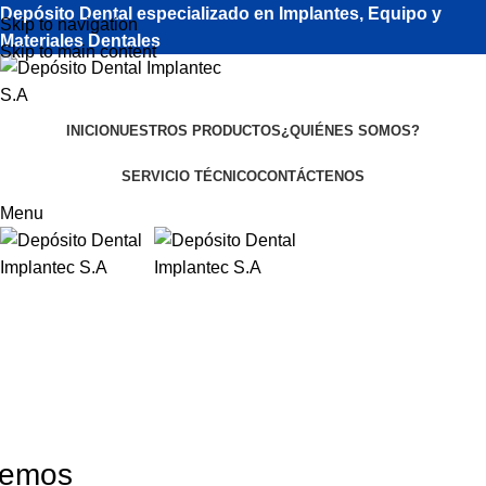
Depósito Dental especializado en Implantes, Equipo y
Skip to navigation
Materiales Dentales
Skip to main content
INICIO
NUESTROS PRODUCTOS
¿QUIÉNES SOMOS?
SERVICIO TÉCNICO
CONTÁCTENOS
Menu
W&H
nemos