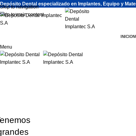
Depósito Dental especializado en Implantes, Equipo y Mate
Skip to navigation
Skip to main content
INICIO
N
Menu
TSL
Tenemos
grandes